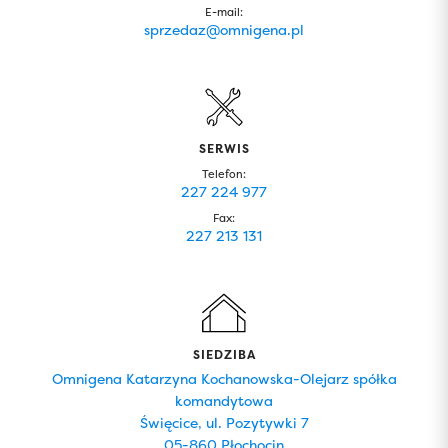
E-mail:
sprzedaz@omnigena.pl
SERWIS
Telefon:
227 224 977
Fax:
227 213 131
SIEDZIBA
Omnigena Katarzyna Kochanowska-Olejarz spółka
komandytowa
Święcice, ul. Pozytywki 7
05-860 Płochocin