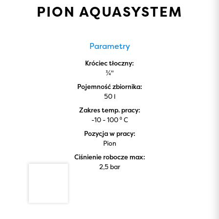
PION AQUASYSTEM
Parametry
Króciec tłoczny:
¾"
Pojemność zbiornika:
50 l
Zakres temp. pracy:
-10 - 100 ⁰ C
Pozycja w pracy:
Pion
Ciśnienie robocze max:
2,5 bar