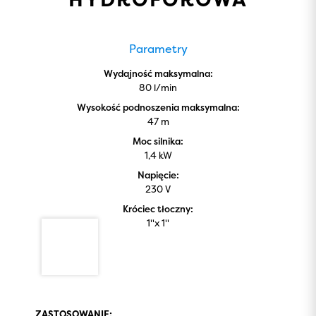
Parametry
Wydajność maksymalna:
80 l/min
Wysokość podnoszenia maksymalna:
47 m
Moc silnika:
1,4 kW
Napięcie:
230 V
Króciec tłoczny:
1''x 1''
ZASTOSOWANIE: