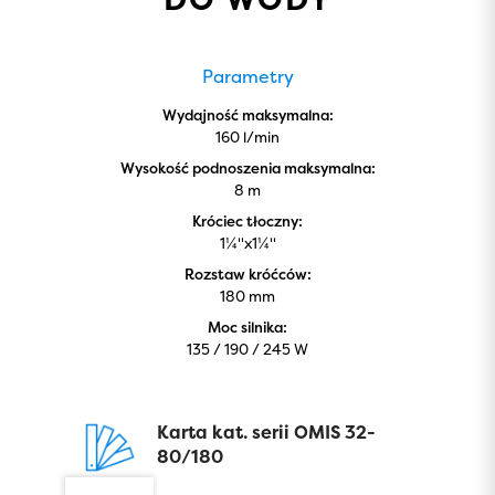
Parametry
Wydajność maksymalna:
160 l/min
Wysokość podnoszenia maksymalna:
8 m
Króciec tłoczny:
1¼''x1¼''
Rozstaw króćców:
180 mm
Moc silnika:
135 / 190 / 245 W
Karta kat. serii OMIS 32-
80/180