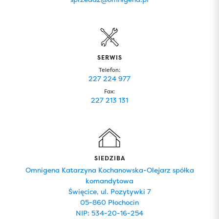
SERWIS
Telefon:
227 224 977
Fax:
227 213 131
SIEDZIBA
Omnigena Katarzyna Kochanowska-Olejarz spółka
komandytowa
Święcice, ul. Pozytywki 7
05-860 Płochocin
NIP: 534-20-16-254