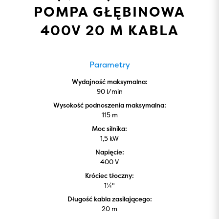
POMPA GŁĘBINOWA
400V 20 M KABLA
Parametry
Wydajność maksymalna:
90 l/min
Wysokość podnoszenia maksymalna:
115 m
Moc silnika:
1,5 kW
Napięcie:
400 V
Króciec tłoczny:
1¼"
Długość kabla zasilającego:
20 m