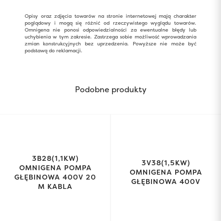
Opisy oraz zdjęcia towarów na stronie internetowej mają charakter
poglądowy i mogą się różnić od rzeczywistego wyglądu towarów.
Omnigena nie ponosi odpowiedzialności za ewentualne błędy lub
uchybienia w tym zakresie. Zastrzega sobie możliwość wprowadzania
zmian konstrukcyjnych bez uprzedzenia. Powyższe nie może być
podstawą do reklamacji.
Podobne produkty
3B28(1,1KW)
3V38(1,5KW)
OMNIGENA POMPA
OMNIGENA POMPA
GŁĘBINOWA 400V 20
GŁĘBINOWA 400V
M KABLA