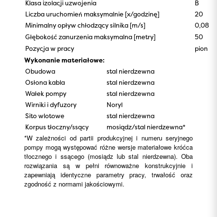
Klasa izolacji uzwojenia
B
Liczba uruchomień maksymalnie [x/godzinę]
20
Minimalny opływ chłodzący silnika [m/s]
0,08
Głębokość zanurzenia maksymalna [metry]
50
Pozycja w pracy
pion
Wykonanie materiałowe:
Obudowa
stal nierdzewna
Osłona kabla
stal nierdzewna
Wałek pompy
stal nierdzewna
Wirniki i dyfuzory
Noryl
Sito wlotowe
stal nierdzewna
Korpus tłoczny/ssący
mosiądz/stal nierdzewna*
*W zależności od partii produkcyjnej i numeru seryjnego
pompy mogą występować różne wersje materiałowe króćca
tłocznego i ssącego (mosiądz lub stal nierdzewna). Oba
rozwiązania są w pełni równoważne konstrukcyjnie i
zapewniają identyczne parametry pracy, trwałość oraz
zgodność z normami jakościowymi.