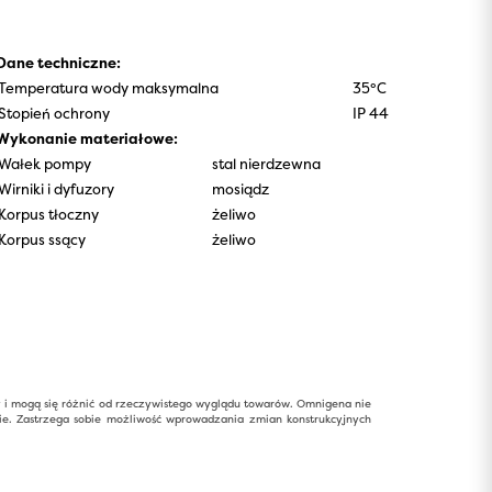
Dane techniczne:
Temperatura wody maksymalna
35°C
Stopień ochrony
IP 44
Wykonanie materiałowe:
Wałek pompy
stal nierdzewna
Wirniki i dyfuzory
mosiądz
Korpus tłoczny
żeliwo
Korpus ssący
żeliwo
y i mogą się różnić od rzeczywistego wyglądu towarów. Omnigena nie
ie. Zastrzega sobie możliwość wprowadzania zmian konstrukcyjnych