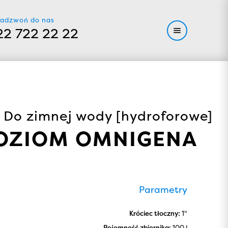
adzwoń do nas
22 722 22 22
/ Do zimnej wody [hydroforowe]
 POZIOM OMNIGENA
Parametry
Króciec tłoczny:
1"
Pojemność zbiornika:
100 l