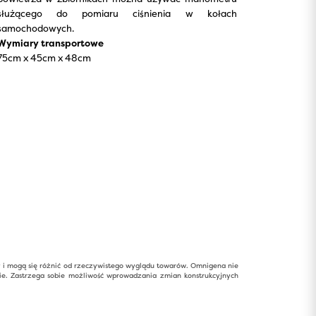
służącego do pomiaru ciśnienia w kołach
samochodowych.
Wymiary transportowe
75cm x 45cm x 48cm
y i mogą się różnić od rzeczywistego wyglądu towarów. Omnigena nie
ie. Zastrzega sobie możliwość wprowadzania zmian konstrukcyjnych