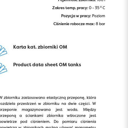
Zakres temp. pracy:
0 - 35 ⁰ C
Pozycja w pracy:
Poziom
Ciśnienie robocze max:
8 bar
Karta kat. zbiorniki OM
Product data sheet OM tanks
W zbiorniku zastosowano elastyczną przeponę, która
rozdziela przestrzeń w zbiorniku na dwie części. W
przeponie magazynowana jest woda. Między
przeponą a ściankami zbiornika wtłoczone jest
powietrze pod ciśnieniem. Do pomiaru ciśnienia
powietrza w zbiornikach można używać manometru