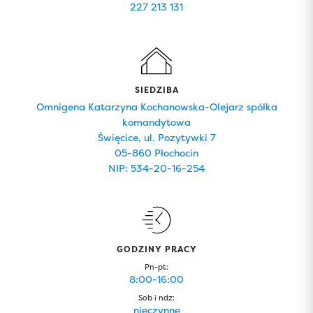
227 213 131
SIEDZIBA
Omnigena Katarzyna Kochanowska-Olejarz spółka
komandytowa
Święcice, ul. Pozytywki 7
05-860 Płochocin
NIP: 534-20-16-254
GODZINY PRACY
Pn-pt:
8:00-16:00
Sob i ndz:
nieczynne