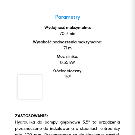
Parametry
Wydajność maksymalna:
70 l/min
Wysokość podnoszenia maksymalna:
71 m
Moc silnika:
0,55 kW
Króciec tłoczny:
1¼"
ZASTOSOWANIE:
Hydraulika do pompy głębinowe 3,5" to urządzenia
przeznaczone do instalowania w studniach o średnicy
min. 100 mm. Przeznaczone są do tłoczenia czystej,