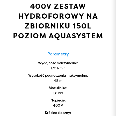
400V ZESTAW
HYDROFOROWY NA
ZBIORNIKU 150L
POZIOM AQUASYSTEM
Parametry
Wydajność maksymalna:
170 l/min
Wysokość podnoszenia maksymalna:
48 m
Moc silnika:
1,8 kW
Napięcie:
400 V
Króciec tłoczny: