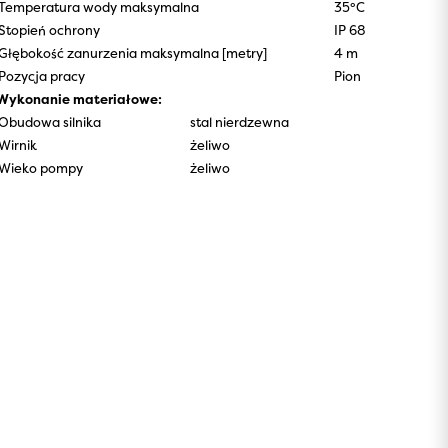
Temperatura wody maksymalna
35°C
Stopień ochrony
IP 68
Głębokość zanurzenia maksymalna [metry]
4 m
Pozycja pracy
Pion
Wykonanie materiałowe:
Obudowa silnika
stal nierdzewna
Wirnik
żeliwo
Wieko pompy
żeliwo