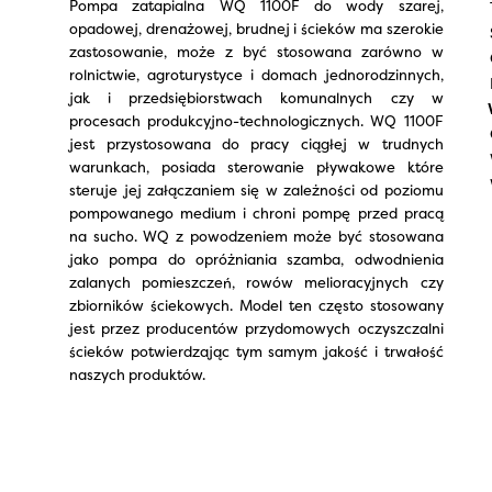
Pompa zatapialna WQ 1100F do wody szarej,
opadowej, drenażowej, brudnej i ścieków ma szerokie
zastosowanie, może z być stosowana zarówno w
rolnictwie, agroturystyce i domach jednorodzinnych,
jak i przedsiębiorstwach komunalnych czy w
procesach produkcyjno-technologicznych. WQ 1100F
jest przystosowana do pracy ciągłej w trudnych
warunkach, posiada sterowanie pływakowe które
steruje jej załączaniem się w zależności od poziomu
pompowanego medium i chroni pompę przed pracą
na sucho. WQ z powodzeniem może być stosowana
jako pompa do opróżniania szamba, odwodnienia
zalanych pomieszczeń, rowów melioracyjnych czy
zbiorników ściekowych. Model ten często stosowany
jest przez producentów przydomowych oczyszczalni
ścieków potwierdzając tym samym jakość i trwałość
naszych produktów.