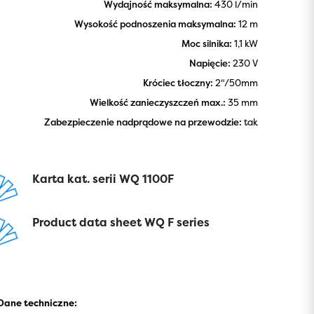
Wydajność maksymalna:
430 l/min
Wysokość podnoszenia maksymalna:
12 m
Moc silnika:
1,1 kW
Napięcie:
230 V
Króciec tłoczny:
2"/50mm
Wielkość zanieczyszczeń max.:
35 mm
Zabezpieczenie nadprądowe na przewodzie:
tak
Karta kat. serii WQ 1100F
Product data sheet WQ F series
Dane techniczne: