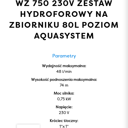
WZ 750 230V ZESTAW
HYDROFOROWY NA
ZBIORNIKU 80L POZIOM
AQUASYSTEM
Parametry
Wydajność maksymalna:
48 l/min
Wysokość podnoszenia maksymalna:
74 m
Moc silnika:
0,75 kW
Napięcie:
230 V
Króciec tłoczny:
1''x 1''