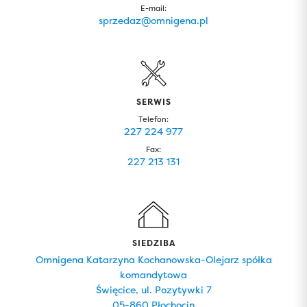
E-mail:
sprzedaz@omnigena.pl
SERWIS
Telefon:
227 224 977
Fax:
227 213 131
SIEDZIBA
Omnigena Katarzyna Kochanowska-Olejarz spółka
komandytowa
Święcice, ul. Pozytywki 7
05-860 Płochocin