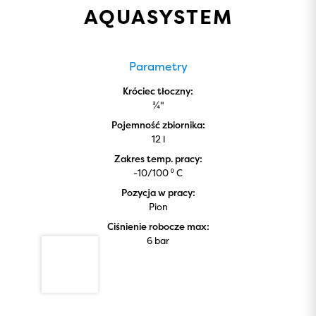
AQUASYSTEM
Parametry
Króciec tłoczny:
¾"
Pojemność zbiornika:
12 l
Zakres temp. pracy:
-10/100 ⁰ C
Pozycja w pracy:
Pion
Ciśnienie robocze max:
6 bar