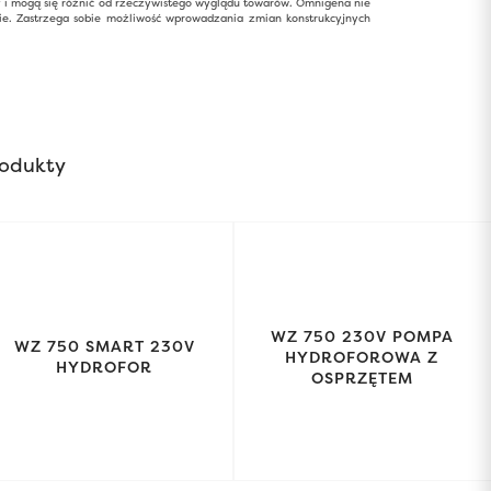
y i mogą się różnić od rzeczywistego wyglądu towarów. Omnigena nie
ie. Zastrzega sobie możliwość wprowadzania zmian konstrukcyjnych
odukty
WZ 750 230V POMPA
WZ 750 SMART 230V
HYDROFOROWA Z
HYDROFOR
OSPRZĘTEM