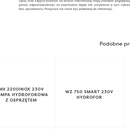
Opisy oraz zdjęcia towarów na stronie internetowej mają charakter poglądow
ponosi odpowiedzialności za ewentualne błędy lub uchybienia w tym zakres
bez uprzedzenia. Powyższe nie może być podstawą do reklamacji.
Podobne pr
MH 2200INOX 230V
WZ 750 SMART 230V
OMPA HYDROFOROWA
HYDROFOR
Z OSPRZĘTEM