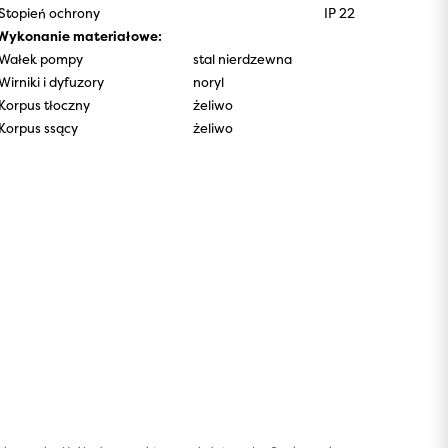
Stopień ochrony
IP 22
Wykonanie materiałowe:
Wałek pompy
stal nierdzewna
Wirniki i dyfuzory
noryl
Korpus tłoczny
żeliwo
Korpus ssący
żeliwo