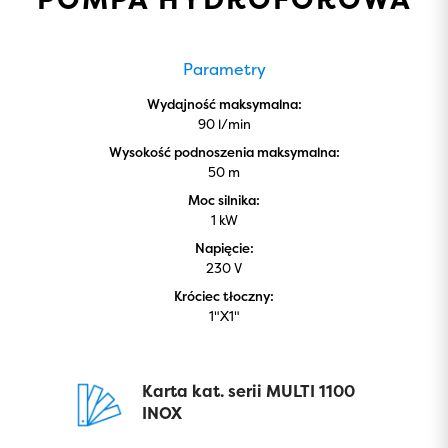
Parametry
Wydajność maksymalna:
90 l/min
Wysokość podnoszenia maksymalna:
50 m
Moc silnika:
1 kW
Napięcie:
230 V
Króciec tłoczny:
1"X1"
Karta kat. serii MULTI 1100
INOX