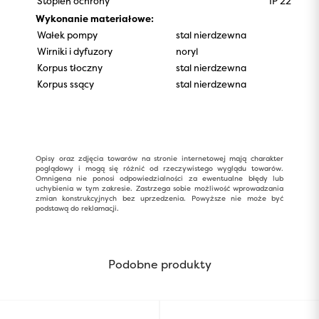
Stopień ochrony
IP 22
Wykonanie materiałowe:
Wałek pompy
stal nierdzewna
Wirniki i dyfuzory
noryl
Korpus tłoczny
stal nierdzewna
Korpus ssący
stal nierdzewna
Opisy oraz zdjęcia towarów na stronie internetowej mają charakter
poglądowy i mogą się różnić od rzeczywistego wyglądu towarów.
Omnigena nie ponosi odpowiedzialności za ewentualne błędy lub
uchybienia w tym zakresie. Zastrzega sobie możliwość wprowadzania
zmian konstrukcyjnych bez uprzedzenia. Powyższe nie może być
podstawą do reklamacji.
Podobne produkty