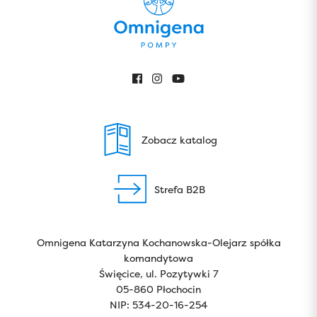
Zobacz katalog
Strefa B2B
Omnigena Katarzyna Kochanowska-Olejarz spółka
komandytowa
Święcice, ul. Pozytywki 7
05-860 Płochocin
NIP: 534-20-16-254