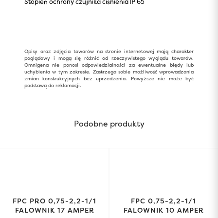
Stopień ochrony czujnika ciśnienia
IP 65
Opisy oraz zdjęcia towarów na stronie internetowej mają charakter
poglądowy i mogą się różnić od rzeczywistego wyglądu towarów.
Omnigena nie ponosi odpowiedzialności za ewentualne błędy lub
uchybienia w tym zakresie. Zastrzega sobie możliwość wprowadzania
zmian konstrukcyjnych bez uprzedzenia. Powyższe nie może być
podstawą do reklamacji.
Podobne produkty
FPC PRO 0,75-2,2-1/1
FPC 0,75-2,2-1/1
FALOWNIK 17 AMPER
FALOWNIK 10 AMPER