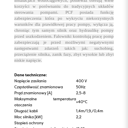
instalacjach wodociągowych, ponieważ oferują wiele
korzyści w porównaniu do tradycyjnych układów
sterowania pompami. PCF posiada funkcję
zabezpieczenia która po wykryciu niekorzystnych
warunków dla prawidłowej pracy pompy, wyłącza ją,
chroniąc tym samym silnik oraz hydraulikę pompy
przed uszkodzeniem. Falowniki kontrolują pracę pomp
zabezpieczają je przed możliwymi negatywnymi
następstwami zdarzeń takich jak: suchobieg,
przeciążenie silnika, zanik fazy, zbyt wysokie lub zbyt
niskie napięcie.
Dane techniczne:
Napięcie zasilania
400 V
Częstotliwość znamionowa
50Hz
Prąd znamionowy [A]
2,5-8
Maksymalne temperatura
+40°C
otoczenia
Długość kabli
1,4m/1,9,/0,4m
Moc silnika [kW]
2,2
Stopień ochrony