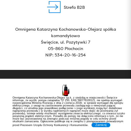
Strefa B2B
Omnigena Katarzyna Kochanowska-Olejarz spółka
komandytowa
Święcice, ul. Pozytywki 7
05-860 Płochocin
NIP: 534-20-16-254
Copyright 2024 by Omnigena. All rights reserved.
Polityka prywatności
RODO
Omnigena Katarzyna Kochanowska-Olejarz sp.k. z siedzibą w miejscowości Święcice
informuje, że wyrób: pompa zatapialna TP 250, EAN 590776100121, nie spełnia wymagań
rozporządzenia Ministra Rozwoju z dnia 2 czerwca 2016r. w sprawie wymagań dla sprzętu
elektrycznego, z uwagi na zastosowanie przewodu zasilającego o niewystarczającej
Created by
długości, co utrudnia jego prawidłowe podłączenie i czego wynikiem mogą być dodatkowe
naprężenia przewodu ( w wyniku nadmiernych naprężeń może dojść do przerwania żył
przewodu), istnieje wtedy możliwość wystąpienia zwarcia elektrycznego, co stwarza ryzyko
porażenia prądem elektrycznym. Ponadto do pompy nie dołączono informacji o tym, że nie
może być pozostawiona na zewnątrz podczas mroźnej pogody w celu ochrony przed
skutkami zamarzania. Ogłoszenie publikuje się w związku z postępowaniem prowadzonym
Zamknij
przed Prezesem Urzędu Ochrony Konkurencji i Konsumentów.