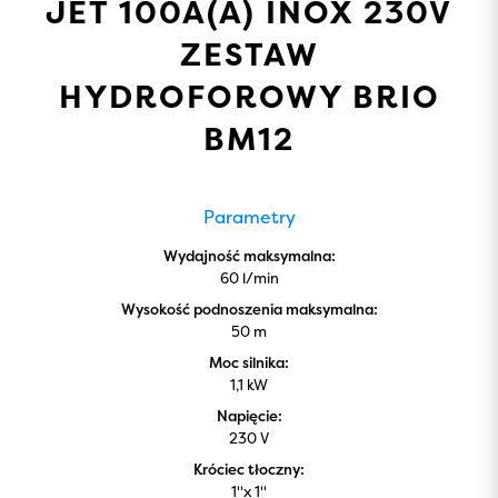
JET 100A(A) INOX 230V
ZESTAW
HYDROFOROWY BRIO
BM12
Parametry
Wydajność maksymalna:
60 l/min
Wysokość podnoszenia maksymalna:
50 m
Moc silnika:
1,1 kW
Napięcie:
230 V
Króciec tłoczny:
1''x 1''