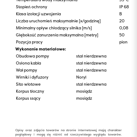
Stopień ochrony
IP 68
Klasa izolacji uzwojenia
B
Liczba uruchomień maksymalnie [x/godzinę]
20
Minimalny opływ chłodzący silnika [m/s]
0,08
Głębokość zanurzenia maksymalna [metry]
50
Pozycja pracy
pion
Wykonanie materiałowe:
Obudowa pompy
stal nierdzewna
Osłona kabla
stal nierdzewna
Wał pompy
stal nierdzewna
Wirniki i dyfuzory
Noryl
Sito wlotowe
stal nierdzewna
Korpus tłoczny
mosiądz
Korpus ssący
mosiądz
Opisy oraz zdjęcia towarów na stronie internetowej mają charakter
poglądowy i mogą się różnić od rzeczywistego wyglądu towarów.