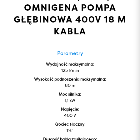
OMNIGENA POMPA
GŁĘBINOWA 400V 18 M
KABLA
Parametry
Wydajność maksymalna:
125 l/min
Wysokość podnoszenia maksymalna:
80 m
Moc silnika:
1,1 kW
Napięcie:
400 V
Króciec tłoczny:
1½"
Długość kabla zasilającego: