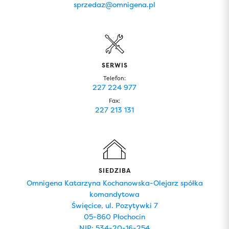
sprzedaz@omnigena.pl
SERWIS
Telefon:
227 224 977
Fax:
227 213 131
SIEDZIBA
Omnigena Katarzyna Kochanowska-Olejarz spółka
komandytowa
Święcice, ul. Pozytywki 7
05-860 Płochocin
NIP: 534-20-16-254