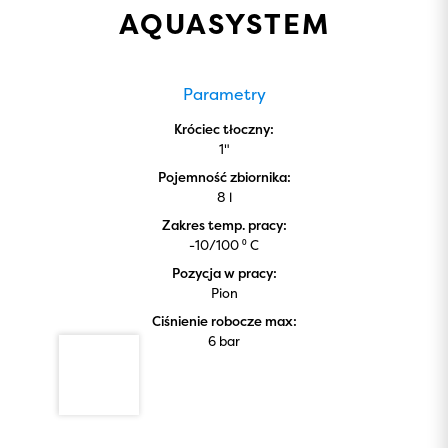
AQUASYSTEM
Parametry
Króciec tłoczny:
1"
Pojemność zbiornika:
8 l
Zakres temp. pracy:
-10/100 ⁰ C
Pozycja w pracy:
Pion
Ciśnienie robocze max:
6 bar