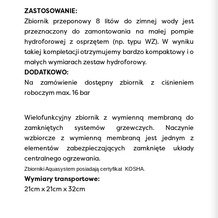
ZASTOSOWANIE:
Zbiornik przeponowy 8 litów do zimnej wody jest
przeznaczony do zamontowania na małej pompie
hydroforowej z osprzętem (np. typu WZ). W wyniku
takiej kompletacji otrzymujemy bardzo kompaktowy i o
małych wymiarach zestaw hydroforowy.
DODATKOWO:
Na zamówienie dostępny zbiornik z ciśnieniem
roboczym max. 16 bar
Wielofunkcyjny zbiornik z wymienną membraną do
zamkniętych systemów grzewczych. Naczynie
wzbiorcze z wymienną membraną jest jednym z
elementów zabezpieczających zamknięte układy
centralnego ogrzewania.
Zbiorniki Aquasystem posiadają certyfikat KOSHA.
Wymiary transportowe:
21cm x 21cm x 32cm