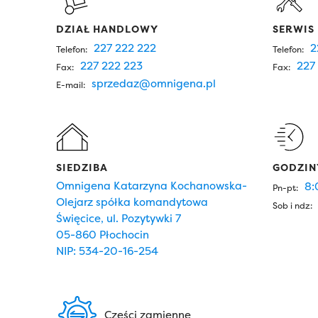
DZIAŁ HANDLOWY
SERWIS
227 222 222
2
Telefon:
Telefon:
227 222 223
227 
Fax:
Fax:
sprzedaz@omnigena.pl
E-mail:
SIEDZIBA
GODZIN
Omnigena Katarzyna Kochanowska-
8:
Pn-pt:
Olejarz spółka komandytowa
Sob i ndz:
Święcice, ul. Pozytywki 7
05-860 Płochocin
NIP: 534-20-16-254
Części zamienne