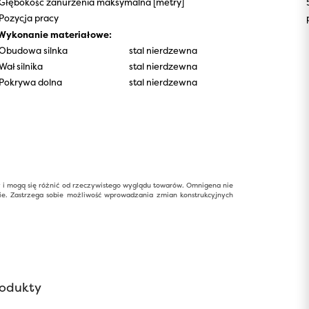
Głębokość zanurzenia maksymalna [metry]
Pozycja pracy
Wykonanie materiałowe:
Obudowa silnka
stal nierdzewna
Wał silnika
stal nierdzewna
Pokrywa dolna
stal nierdzewna
y i mogą się różnić od rzeczywistego wyglądu towarów. Omnigena nie
ie. Zastrzega sobie możliwość wprowadzania zmian konstrukcyjnych
odukty