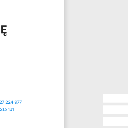
IĘ
27 224 977
213 131