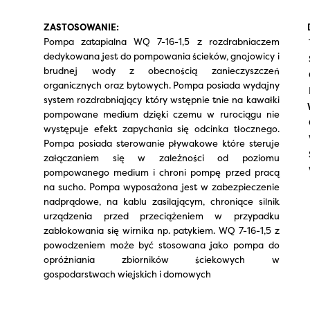
ZASTOSOWANIE:
Pompa zatapialna WQ 7-16-1,5 z rozdrabniaczem
dedykowana jest do pompowania ścieków, gnojowicy i
brudnej wody z obecnością zanieczyszczeń
organicznych oraz bytowych. Pompa posiada wydajny
system rozdrabniający który wstępnie tnie na kawałki
pompowane medium dzięki czemu w rurociągu nie
występuje efekt zapychania się odcinka tłocznego.
Pompa posiada sterowanie pływakowe które steruje
załączaniem się w zależności od poziomu
pompowanego medium i chroni pompę przed pracą
na sucho. Pompa wyposażona jest w zabezpieczenie
nadprądowe, na kablu zasilającym, chroniące silnik
urządzenia przed przeciążeniem w przypadku
zablokowania się wirnika np. patykiem. WQ 7-16-1,5 z
powodzeniem może być stosowana jako pompa do
opróżniania zbiorników ściekowych w
gospodarstwach wiejskich i domowych