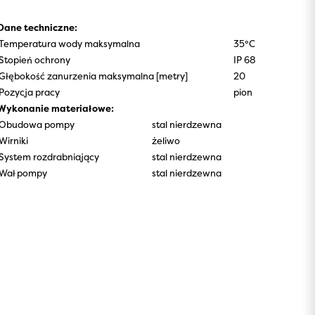
Dane techniczne:
Temperatura wody maksymalna
35°C
Stopień ochrony
IP 68
Głębokość zanurzenia maksymalna [metry]
20
Pozycja pracy
pion
Wykonanie materiałowe:
Obudowa pompy
stal nierdzewna
Wirniki
żeliwo
System rozdrabniający
stal nierdzewna
Wał pompy
stal nierdzewna