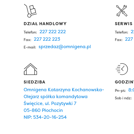
DZIAŁ HANDLOWY
SERWIS
227 222 222
2
Telefon:
Telefon:
227 222 223
227 
Fax:
Fax:
sprzedaz@omnigena.pl
E-mail:
SIEDZIBA
GODZIN
Omnigena Katarzyna Kochanowska-
8:
Pn-pt:
Olejarz spółka komandytowa
Sob i ndz:
Święcice, ul. Pozytywki 7
05-860 Płochocin
NIP: 534-20-16-254