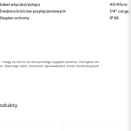
Kabel wtyczka/połącz
40/45cm
Średnica króćców przyłączeniowych
1/4" cal gz.
Stopień ochrony
IP 66
y i mogą się różnić od rzeczywistego wyglądu towarów. Omnigena nie
ie. Zastrzega sobie możliwość wprowadzania zmian konstrukcyjnych
odukty