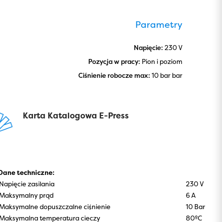
Parametry
Napięcie:
230 V
Pozycja w pracy:
Pion i poziom
Ciśnienie robocze max:
10 bar bar
Karta Katalogowa E-Press
Dane techniczne:
Napięcie zasilania
230 V
Maksymalny prąd
6 A
Maksymalne dopuszczalne ciśnienie
10 Bar
Maksymalna temperatura cieczy
80ºC