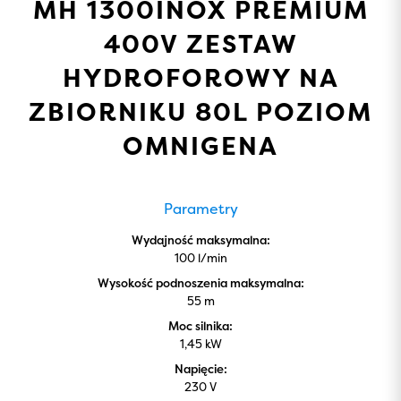
MH 1300INOX PREMIUM
400V ZESTAW
HYDROFOROWY NA
ZBIORNIKU 80L POZIOM
OMNIGENA
Parametry
Wydajność maksymalna:
100 l/min
Wysokość podnoszenia maksymalna:
55 m
Moc silnika:
1,45 kW
Napięcie:
230 V