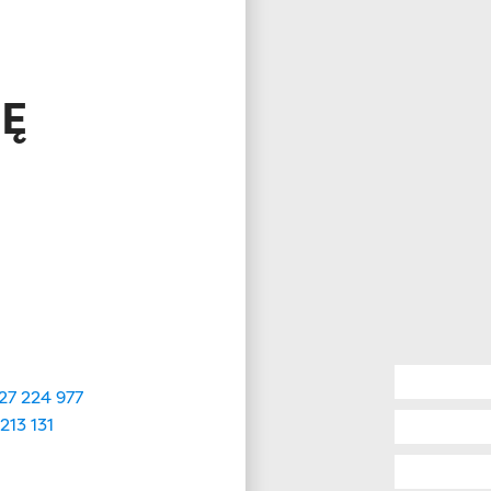
IĘ
27 224 977
213 131