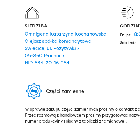
SIEDZIBA
GODZIN
Omnigena Katarzyna Kochanowska-
8:
Pn-pt:
Olejarz spółka komandytowa
Sob i ndz:
Święcice, ul. Pozytywki 7
05-860 Płochocin
NIP: 534-20-16-254
Części zamienne
W sprawie zakupu części zamiennych prosimy o kontakt z
Przed rozmową z handlowcem prosimy przygotować nazwę 
numer produkcyjny spisany z tabliczki znamionowej.