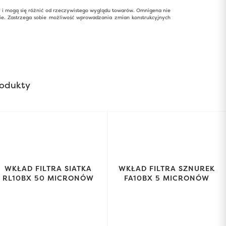
y i mogą się różnić od rzeczywistego wyglądu towarów. Omnigena nie
ie. Zastrzega sobie możliwość wprowadzania zmian konstrukcyjnych
odukty
WKŁAD FILTRA SIATKA
WKŁAD FILTRA SZNUREK
RL10BX 50 MICRONÓW
FA10BX 5 MICRONÓW