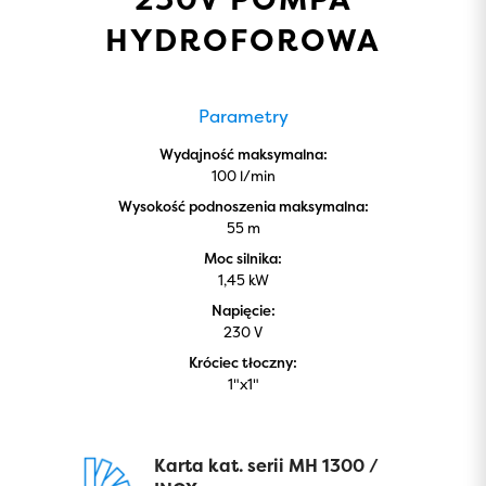
HYDROFOROWA
Parametry
Wydajność maksymalna:
100 l/min
Wysokość podnoszenia maksymalna:
55 m
Moc silnika:
1,45 kW
Napięcie:
230 V
Króciec tłoczny:
1"x1"
Karta kat. serii MH 1300 /