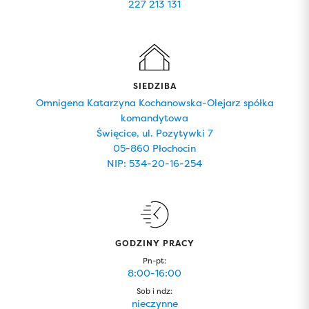
227 213 131
SIEDZIBA
Omnigena Katarzyna Kochanowska-Olejarz spółka
komandytowa
Święcice, ul. Pozytywki 7
05-860 Płochocin
NIP: 534-20-16-254
GODZINY PRACY
Pn-pt:
8:00-16:00
Sob i ndz:
nieczynne