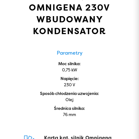
OMNIGENA 230V
WBUDOWANY
KONDENSATOR
Parametry
Moc silnika:
0,75 kW
Napięcie:
230 V
Sposób chłodzenia uzwojenia:
Olej
Średnica silnika:
76 mm
Karta kat. silnik Omnigena